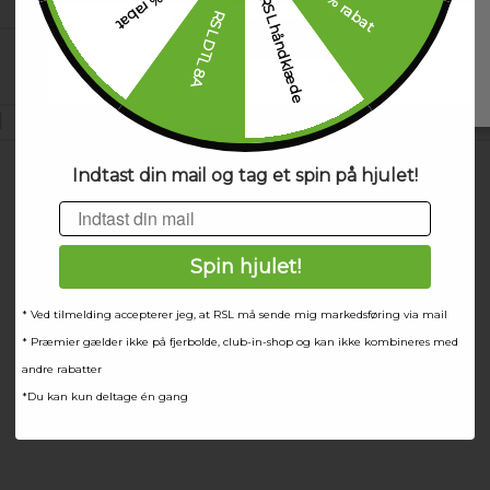
30 % rabat
20 % rabat
RSL håndklæde
RSL DTL 8A
Accepter alle cookies
Kundeservice
Indstillinger for cookies
|
Kildemosevej 11 A
|
5000 Odense C
|
Denmark
+4
Indtast din mail og tag et spin på hjulet!
Email
Spin hjulet!
* Ved tilmelding accepterer jeg, at RSL må sende mig markedsføring via mail
* Præmier gælder ikke på fjerbolde, club-in-shop og kan ikke kombineres med
andre rabatter
*Du kan kun deltage én gang