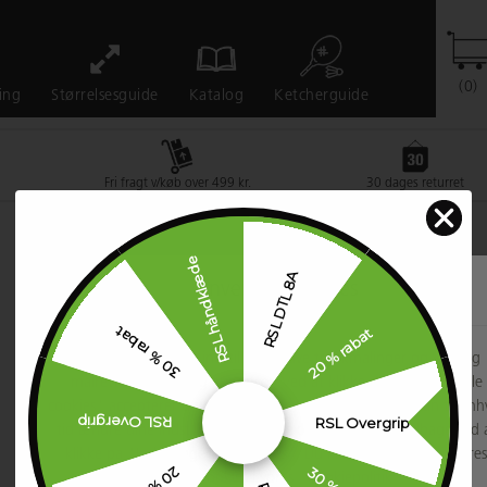
(0)
Ketcherguide
ing
Størrelsesguide
Katalog
Fri fragt v/køb over 499 kr.
30 dages returret
RSL håndklæde
RSL DTL 8A
Anvender cookies
30 % rabat
20 % rabat
...for at huske dine indstillinger, lave trafikmålinger og vise dig
målrettet indhold og annoncer. Ved at klikke på "Accepter alle
cookies" accepterer du alle former for cookies, men du kan til enh
RSL Overgrip
RSL Overgrip
tid ændre dine indstillinger eller trække dit samtykke tilbage ved 
klikke på "Indstillinger for cookies". Du kan læse mere om vores
brug af cookies i vores "Cookiepolitik".