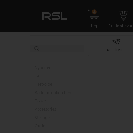
shop
Boldopbevar
Hurtig levering
Nyheder
Tøj
Fjerbolde
Badmintonketchere
Tasker
Accessories
Strenge
Outlet