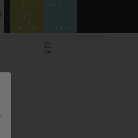
Bestil klubtøj
Klubbens side
Klub login
Club-in-Shop
Mail
ver
at