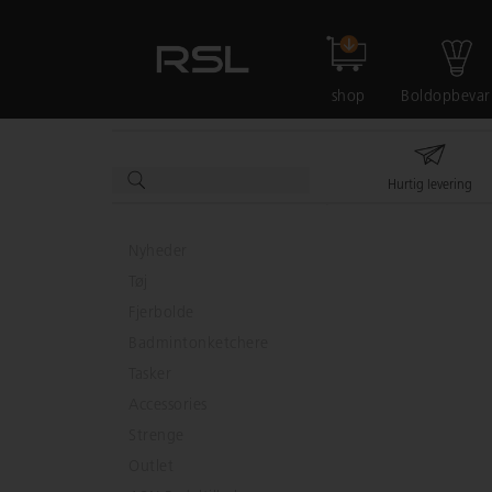
shop
Boldopbevar
Hurtig levering
Nyheder
Tøj
Fjerbolde
Badmintonketchere
Tasker
Accessories
Strenge
Outlet