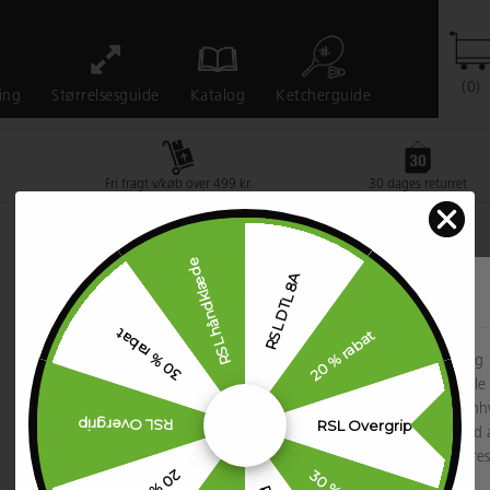
(0)
Ketcherguide
ing
Størrelsesguide
Katalog
Fri fragt v/køb over 499 kr.
30 dages returret
RSL håndklæde
RSL DTL 8A
Anvender cookies
30 % rabat
20 % rabat
...for at huske dine indstillinger, lave trafikmålinger og vise dig
målrettet indhold og annoncer. Ved at klikke på "Accepter alle
cookies" accepterer du alle former for cookies, men du kan til enh
RSL Overgrip
RSL Overgrip
tid ændre dine indstillinger eller trække dit samtykke tilbage ved 
klikke på "Indstillinger for cookies". Du kan læse mere om vores
brug af cookies i vores "Cookiepolitik".