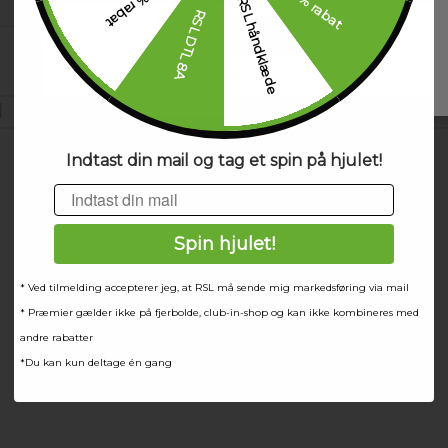
30 % rabat
20 % rabat
RSL håndklæde
RSL DTL 8A
Accepter alle cookies
Kundeservice
Indstillinger for cookies
|
Kildemosevej 11 A
|
5000 Odense C
|
Denmark
+4
Indtast din mail og tag et spin på hjulet!
Email
Spin hjulet!
* Ved tilmelding accepterer jeg, at RSL må sende mig markedsføring via mail
* Præmier gælder ikke på fjerbolde, club-in-shop og kan ikke kombineres med
andre rabatter
*Du kan kun deltage én gang