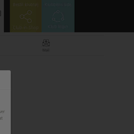
Bestil klubtøj
Klubbens side
Klub login
Club-in-Shop
Mail
ver
at