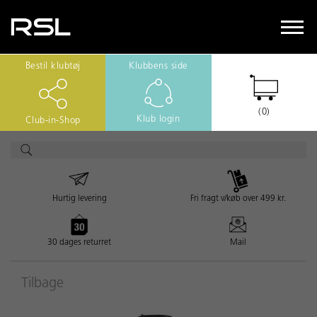
Bestil klubtøj
Klubbens side
(0)
Klub login
Club-in-Shop
Hurtig levering
Fri fragt v/køb over 499 kr.
30 dages returret
Mail
Tilbage