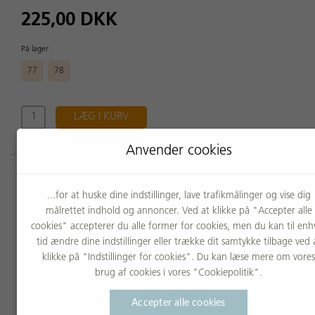
225,00 DKK
På lager
77
78
LÆG I KURV
Anvender cookies
Måske har dette også din
interesse?
...for at huske dine indstillinger, lave trafikmålinger og vise dig
målrettet indhold og annoncer. Ved at klikke på "Accepter alle
cookies" accepterer du alle former for cookies, men du kan til enh
tid ændre dine indstillinger eller trække dit samtykke tilbage ved 
klikke på "Indstillinger for cookies". Du kan læse mere om vores
brug af cookies i vores "Cookiepolitik".
Accepter alle cookies