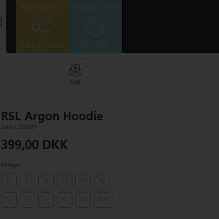
Bestil klubtøj
Klubbens side
Klub login
Club-in-Shop
Mail
RSL Argon Hoodie
Varenr. 202027
399,00 DKK
På lager
6
8
10
12
14
XS
S
M
L
XL
XXL
XXXL