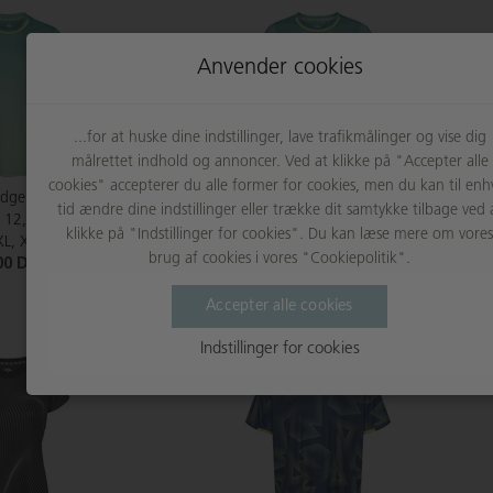
Anvender cookies
...for at huske dine indstillinger, lave trafikmålinger og vise dig
målrettet indhold og annoncer. Ved at klikke på "Accepter alle
cookies" accepterer du alle former for cookies, men du kan til enh
Edge Tee
RSL Edge Tee W
tid ændre dine indstillinger eller trække dit samtykke tilbage ved 
, 12, 14, XS, S, M, L,
Størrelse:XS, S, M, L, XL, XXL
klikke på "Indstillinger for cookies". Du kan læse mere om vores
XL, XXXL
399,00 DKK
brug af cookies i vores "Cookiepolitik".
00 DKK
Accepter alle cookies
Indstillinger for cookies