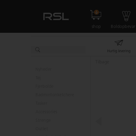
shop
Boldopbevar
Hurtig levering
Tilbage
Nyheder
Tøj
Fjerbolde
Badmintonketchere
Tasker
Accessories
Strenge
Outlet