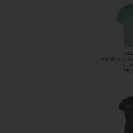
RSL 
Størrelse:6, 8, 10
XL, X
399,