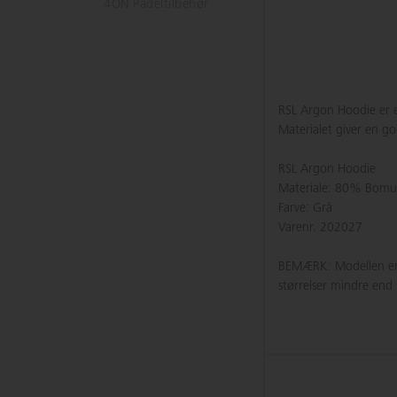
4ON Padeltilbehør
RSL Argon Hoodie er e
Materialet giver en g
RSL Argon Hoodie
Materiale: 80% Bomul
Farve: Grå
Varenr. 202027
BEMÆRK: Modellen e
størrelser mindre end