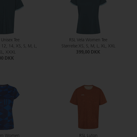
 Unisex Tee
RSL Vela Women Tee
, 12, 14, XS, S, M, L,
Størrelse:XS, S, M, L, XL, XXL
XL, XXXL
399,00 DKK
00 DKK
ham Women
RSL Luton