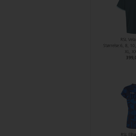
RSL Vela
Størrelse:6, 8, 10
XL, X
399,
RSL El