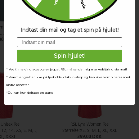
mney Tee
RSL Libra Unisex Tee
Indtast din mail og tag et spin på hjulet!
, XL, L, M, S, XS, XXS
Størrelse:6, 8, 10, 12, 14, XS, S, M, L,
Email
00 DKK
XL, XXL, XXXL
399,00 DKK
Spin hjulet!
* Ved tilmelding accepterer jeg, at RSL må sende mig markedsføring via mail
* Præmier gælder ikke på fjerbolde, club-in-shop og kan ikke kombineres med
andre rabatter
*Du kan kun deltage én gang
 Unisex Tee
RSL Lyra Women Tee
, 12, 14, XS, S, M, L,
Størrelse:XS, S, M, L, XL, XXL
XL, XXXL
399,00 DKK