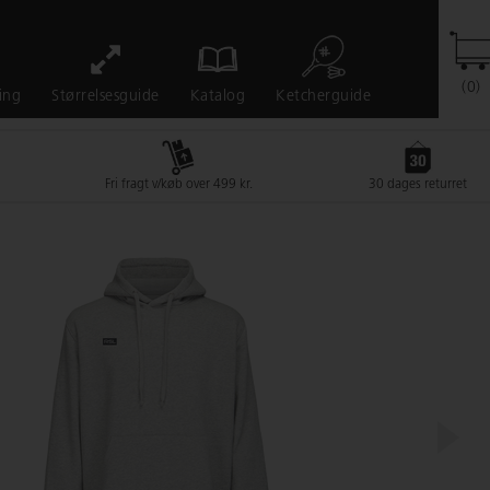
(0)
Ketcherguide
ing
Størrelsesguide
Katalog
Fri fragt v/køb over 499 kr.
30 dages returret