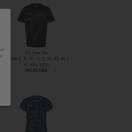
ver
RSL Flow Tee
at
Størrelse:6, 8, 10, 12, S, 14, XS, M, L,
XL, XXL, XXXL
399,00 DKK