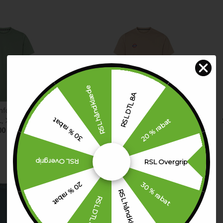
RSL håndklæde
RSL DTL 8A
hford Tee
RSL Dower Tee
30 % rabat
20 % rabat
, XL, L, M, S, XS, XXS
Størrelse:XXXL, XXL, XL, L, M, S, XS, XXS
00 DKK
449,00 DKK
RSL Overgrip
RSL Overgrip
30 % rabat
20 % rabat
RSL håndklæde
RSL DTL 8A