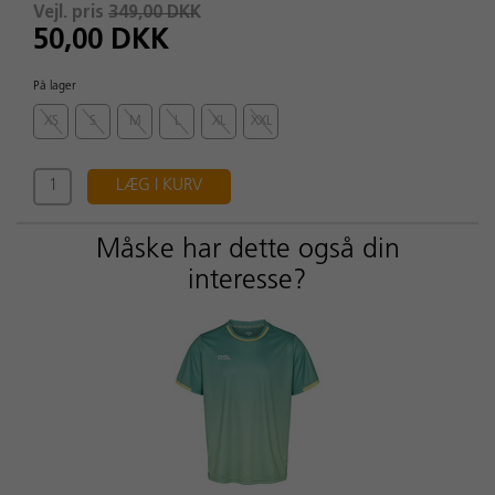
Vejl. pris
349,00 DKK
50,00 DKK
På lager
XS
S
M
L
XL
XXL
LÆG I KURV
Måske har dette også din
interesse?