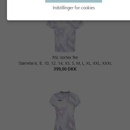
Indstillinger for cookies
RSL Vortex Tee
Størrelse:6, 8, 10, 12, 14, XS, S, M, L, XL, XXL, XXXL
399,00 DKK