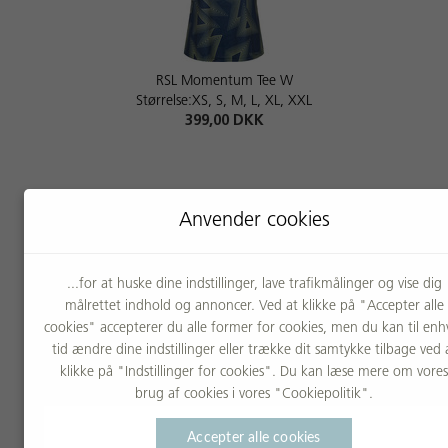
RSL Momentum Tee W
Størrelse:XS, S, M, L, XL, XXL
399,00 DKK
Anvender cookies
...for at huske dine indstillinger, lave trafikmålinger og vise dig
målrettet indhold og annoncer. Ved at klikke på "Accepter alle
cookies" accepterer du alle former for cookies, men du kan til enh
tid ændre dine indstillinger eller trække dit samtykke tilbage ved 
RSL Swift Tee W
klikke på "Indstillinger for cookies". Du kan læse mere om vores
Størrelse:XS, S, M, L, XL, XXL
brug af cookies i vores "Cookiepolitik".
399,00 DKK
Accepter alle cookies