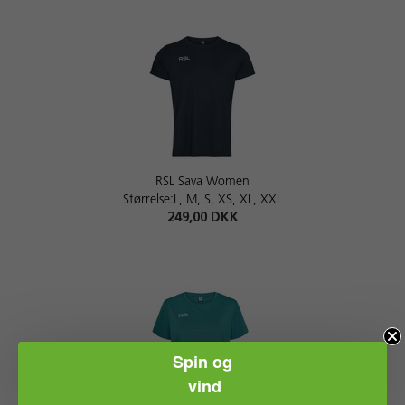
RSL Sava Women
Størrelse:L, M, S, XS, XL, XXL
249,00 DKK
Spin og
vind