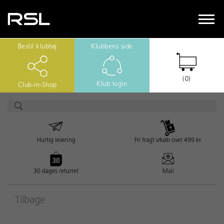
Bestil klubtøj
Klubbens side
(0)
Klub login
Club-in-Shop
Hurtig levering
Fri fragt v/køb over 499 kr.
30 dages returret
Mail
Tilbage