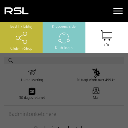
Bestil klubtøj
Klubbens side
(0)
Klub login
Club-in-Shop
Hurtig levering
Fri fragt v/køb over 499 kr.
30 dages returret
Mail
Badmintonketchere