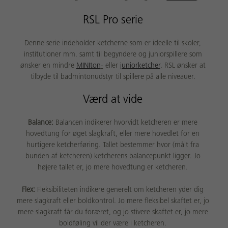
RSL Pro serie
Denne serie indeholder ketcherne som er ideelle til skoler,
institutioner mm. samt til begyndere og juniorspillere som
ønsker en mindre
MINIton
-
eller
juniorketcher
. RSL ønsker at
tilbyde til badmintonudstyr til spillere på alle niveauer.
Værd at vide
Balance:
Balancen indikerer hvorvidt ketcheren er mere
hovedtung for øget slagkraft, eller mere hovedlet for en
hurtigere ketcherføring. Tallet bestemmer hvor (målt fra
bunden af ketcheren) ketcherens balancepunkt ligger. Jo
højere tallet er, jo mere hovedtung er ketcheren.
Flex:
Fleksibiliteten indikere generelt om ketcheren yder dig
mere slagkraft eller boldkontrol. Jo mere fleksibel skaftet er, jo
mere slagkraft får du foræret, og jo stivere skaftet er, jo mere
boldføling vil der være i ketcheren.