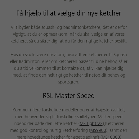
Få hjælp til at vælge din nye ketcher
Vi tilbyder både squash- og badmintonketchere, det er derfor
vigtigt, at du er opmærksom, når du skal vælge en af vores
ketchere, så du sikrer dig, at du får den rigtige ketcher bestilt.
Hvis du skulle være i tvivl om, hvorvidt en ketcher er til Squash
eller Badminton, eller om ketcheren passer til dine behov, så er
du altid velkommen til at kontakte os, så vi kan hjælpe dig
med, at finde den helt rigtige ketcher til netop dit behov og
sportsgren.
RSL Master Speed
Kommer i flere forskellige modeller og er af højeste kvalitet,
men henvender sig til forskellige spilletyper. Master speed
indeholder både den lette ketcher (
MS Light V2
),Ketcheren
med god kontrol og hurtig ketcherføring (
MS9900
), samt den
mere hovedtunge ketcher for øget slagkraft (
MS10000
)