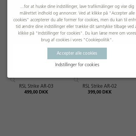
749,00 DKK
599,00 DKK
...for at huske dine indstillinger, lave trafikmålinger og vise dig
målrettet indhold og annoncer. Ved at klikke på "Accepter alle
cookies" accepterer du alle former for cookies, men du kan til enh
tid ændre dine indstillinger eller trække dit samtykke tilbage ved 
klikke på "Indstillinger for cookies". Du kan læse mere om vores
brug af cookies i vores "Cookiepolitik".
Accepter alle cookies
Indstillinger for cookies
RSL Strike AR-03
RSL Strike AR-02
499,00 DKK
399,00 DKK