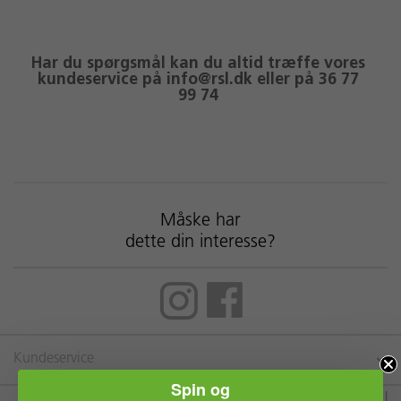
Har du spørgsmål kan du altid træffe vores
kundeservice på info@rsl.dk eller på 36 77
99 74
Måske har
dette din interesse?
Kundeservice
Spin og
RSL Europe
|
Kildemosevej 11 A
|
5000 Odense C
|