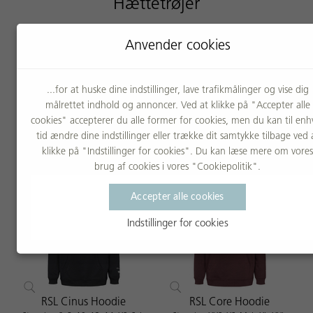
Hættetrøjer
Leder du efter en komfortabel og praktisk hættetrøje til din
Anvender cookies
træning eller afslapning? Vores hættetrøjer er perfekte til
opvarmning, træning eller en afslappet dag. Uanset om du er
på banen eller på farten, kan du finde en hættetrøje, der passer
...for at huske dine indstillinger, lave trafikmålinger og vise dig
til dine behov.
målrettet indhold og annoncer. Ved at klikke på "Accepter alle
cookies" accepterer du alle former for cookies, men du kan til enh
tid ændre dine indstillinger eller trække dit samtykke tilbage ved 
klikke på "Indstillinger for cookies". Du kan læse mere om vores
brug af cookies i vores "Cookiepolitik".
Accepter alle cookies
Indstillinger for cookies
RSL Cinus Hoodie
RSL Core Hoodie