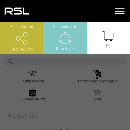
Bestil klubtøj
Klubbens side
(0)
Klub login
Club-in-Shop
Hurtig levering
Fri fragt v/køb over 499 kr.
30 dages returret
Mail
Hættetrøjer