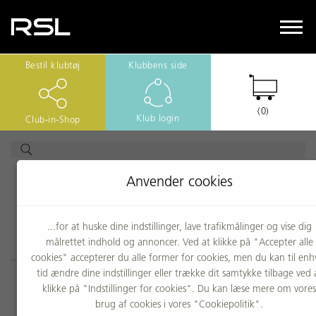
Bestil klubtøj
Klubbens side
(0)
Klub login
Club-in-Shop
Anvender cookies
Hurtig levering
Fri fragt v/køb over 499 kr.
...for at huske dine indstillinger, lave trafikmålinger og vise dig
målrettet indhold og annoncer. Ved at klikke på "Accepter alle
30 dages returret
Mail
cookies" accepterer du alle former for cookies, men du kan til enh
tid ændre dine indstillinger eller trække dit samtykke tilbage ved 
30 dages fuld returret
klikke på "Indstillinger for cookies". Du kan læse mere om vores
brug af cookies i vores "Cookiepolitik".