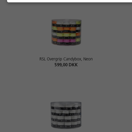
RSL Overgrip Candybox, Neon
599,00 DKK