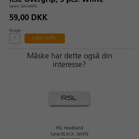
RSL Overgrip, 3 pcs. White
Varenr. 520-WHITE
59,00 DKK
På lager
LÆG I KURV
Måske har dette også din
interesse?
RSL Headband
Farve:BLACK, WHITE