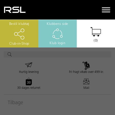
Bestil klubtøj
Klubbens side
(0)
Klub login
Club-in-Shop
Hurtig levering
Fri fragt v/køb over 499 kr.
30 dages returret
Mail
Tilbage