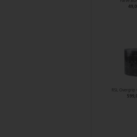
Farve:B
49,
RSL Overgrip
599,