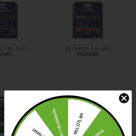
p, 3 pcs. Black
RSL Overgrip, 3 pcs. Red
00 DKK
59,00 DKK
RSL håndklæde
RSL DTL 8A
30 % rabat
20 % rabat