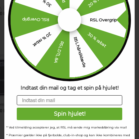
, 3 pcs. Yellow
RSL Performance Overgrip 3 pcs. Black
00 DKK
79,00 DKK
RSL Overgrip
RSL Overgrip
30 % rabat
20 % rabat
RSL håndklæde
RSL DTL 8A
Indtast din mail og tag et spin på hjulet!
Email
ement, 2 pcs. Black
RSL Soft Replacement, 2 pcs. Red
00 DKK
59,00 DKK
Spin hjulet!
* Ved tilmelding accepterer jeg, at RSL må sende mig markedsføring via mail
* Præmier gælder ikke på fjerbolde, club-in-shop og kan ikke kombineres med