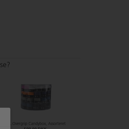
sse?
RSL Overgrip Candybox, Assorteret