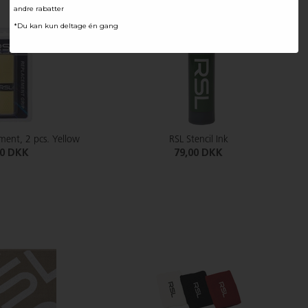
andre rabatter
*Du kan kun deltage én gang
ment, 2 pcs. Yellow
RSL Stencil Ink
00 DKK
79,00 DKK