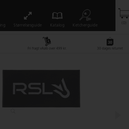
(0)
Ketcherguide
ing
Størrelsesguide
Katalog
Fri fragt v/køb over 499 kr.
30 dages returret