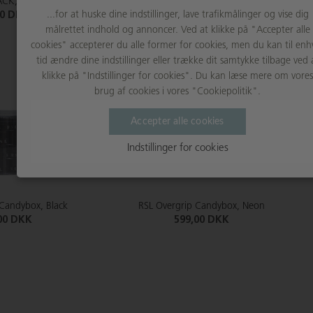
LACK, WHITE
599,00 DKK
...for at huske dine indstillinger, lave trafikmålinger og vise dig
00 DKK
målrettet indhold og annoncer. Ved at klikke på "Accepter alle
cookies" accepterer du alle former for cookies, men du kan til enh
tid ændre dine indstillinger eller trække dit samtykke tilbage ved 
klikke på "Indstillinger for cookies". Du kan læse mere om vores
brug af cookies i vores "Cookiepolitik".
Accepter alle cookies
Indstillinger for cookies
 Candybox, Black
RSL Overgrip Candybox, Neon
00 DKK
599,00 DKK