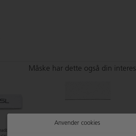
.
Måske har dette også din intere
Anvender cookies
eadband
RSL Outdoor Net