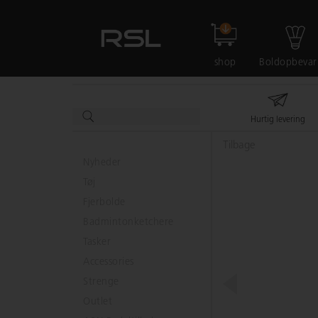
shop
Boldopbevar
Hurtig levering
Tilbage
Nyheder
Tøj
Fjerbolde
Badmintonketchere
Tasker
Accessories
Strenge
Outlet