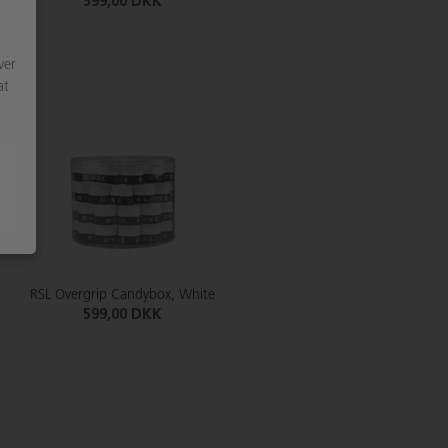
599,00 DKK
ver
at
RSL Overgrip Candybox, White
599,00 DKK