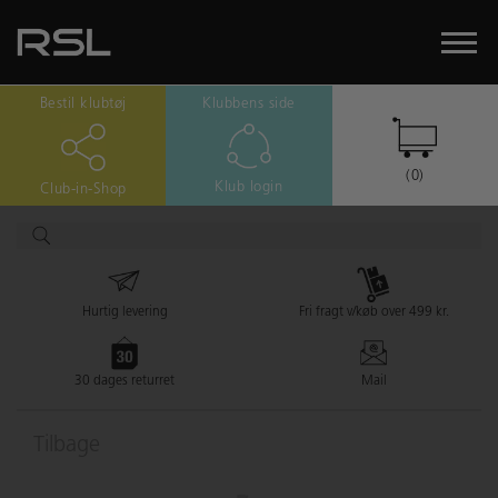
Bestil klubtøj
Klubbens side
(0)
Klub login
Club-in-Shop
Hurtig levering
Fri fragt v/køb over 499 kr.
30 dages returret
Mail
Tilbage