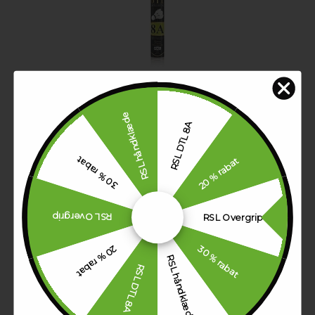
RSL DTL 8A
Hastighed:77, 78
139,00 DKK
RSL håndklæde
RSL DTL 8A
30 % rabat
20 % rabat
RSL Overgrip
RSL Overgrip
30 % rabat
20 % rabat
RSL håndklæde
RSL DTL 8A
RSL Classic
Hastighed:76, 77, 78, 79
399,00 DKK