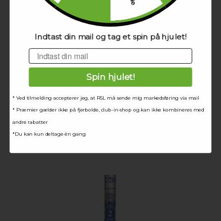
Indtast din mail og tag et spin på hjulet!
Email
Spin hjulet!
* Ved tilmelding accepterer jeg, at RSL må sende mig markedsføring via mail
* Præmier gælder ikke på fjerbolde, club-in-shop og kan ikke kombineres med
RSL Tourney No. 1
andre rabatter
Hastighed:77, 78, 76
*Du kan kun deltage én gang
349,00 DKK