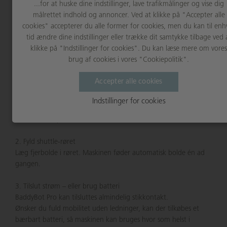
...for at huske dine indstillinger, lave trafikmålinger og vise dig
Smash and Net Play: Kombineret træning af power og finesse
målrettet indhold og annoncer. Ved at klikke på "Accepter alle
Sweeping Mode: Kontinuerlig horisontal bevægelse på tværs af
cookies" accepterer du alle former for cookies, men du kan til enh
alle slagtyper
tid ændre dine indstillinger eller trække dit samtykke tilbage ved 
Four-Corner Mode: Tilfældige og kontinuerlige slag fra hjørne
klikke på "Indstillinger for cookies". Du kan læse mere om vores
til hjørne
brug af cookies i vores "Cookiepolitik".
Six-Point Mode: Avanceret tilfældig placering for alsidig træning
Accepter alle cookies
Sådan bruges Trainbot:
1. Opsætning
Indstillinger for cookies
Placer stativet på banen og monter shuttle-røret. Sæt BaddyBot
Pro-enheden på stativet
2. Fyld shuttle-røret
Læg fjerbolde i røret. Maskinen føder automatisk bolde én ad
gangen.
3. Tilslut strøm – eller brug batteri
BaddyBot Pro kan tilsluttes almindelig stikkontakt.
Ønsker du fuld mobilitet uden ledninger, kan der tilkøbes et
bærbart batteri, så maskinen kan bruges hvor som helst i