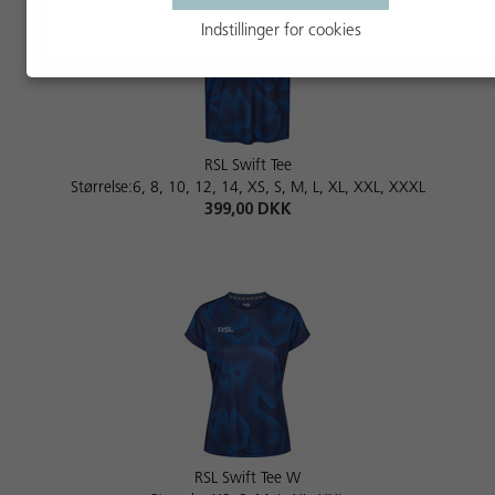
Indstillinger for cookies
RSL Swift Tee
Størrelse:6, 8, 10, 12, 14, XS, S, M, L, XL, XXL, XXXL
399,00 DKK
RSL Swift Tee W