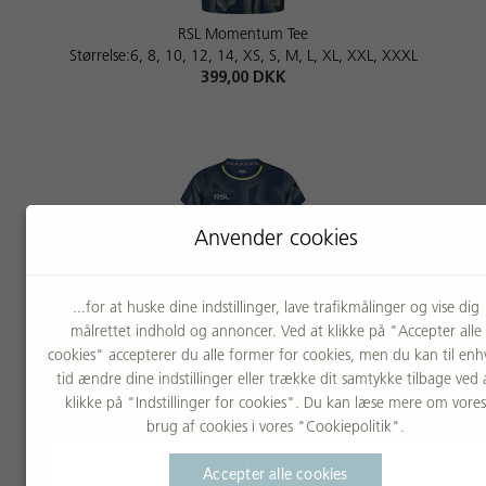
RSL Momentum Tee
Størrelse:6, 8, 10, 12, 14, XS, S, M, L, XL, XXL, XXXL
399,00 DKK
Anvender cookies
...for at huske dine indstillinger, lave trafikmålinger og vise dig
målrettet indhold og annoncer. Ved at klikke på "Accepter alle
RSL Momentum Tee W
cookies" accepterer du alle former for cookies, men du kan til enh
Størrelse:XS, S, M, L, XL, XXL
tid ændre dine indstillinger eller trække dit samtykke tilbage ved 
399,00 DKK
klikke på "Indstillinger for cookies". Du kan læse mere om vores
brug af cookies i vores "Cookiepolitik".
Accepter alle cookies