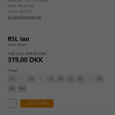
Materiale: 100% polyester
Farve: Black/Gold
Varenr. 202301
Se størrelsesguide her
RSL Ian
Varenr. 202301
Vejl. pris
399,00 DKK
319,00 DKK
På lager
6
8
10
12
14
XS
S
M
L
XL
XXL
XXXL
LÆG I KURV