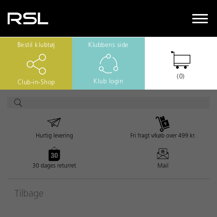
Bestil klubtøj
Klubbens side
(0)
Klub login
Club-in-Shop
Hurtig levering
Fri fragt v/køb over 499 kr.
30 dages returret
Mail
Tilbage