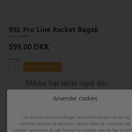
RSL Pro Line Racket Bagx6
Varenr. RB906
599,00 DKK
På lager
LÆG I KURV
Måske har dette også din
interesse?
Anvender cookies
...for at huske dine indstillinger, lave trafikmålinger og vise dig
målrettet indhold og annoncer. Ved at klikke på "Accepter alle
cookies" accepterer du alle former for cookies, men du kan til enh