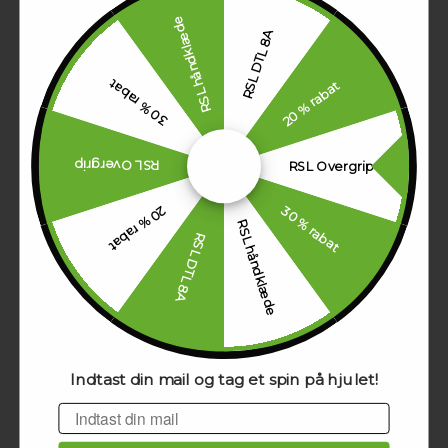
RSL håndklæde
RSL DTL 8A
30 % rabat
20 % rabat
RSL Pro Line Backpack
549,00 DKK
RSL Overgrip
RSL Overgrip
30 % rabat
20 % rabat
RSL håndklæde
RSL DTL 8A
Indtast din mail og tag et spin på hjulet!
Email
RSL Pro Line Duffel Bag
299,00 DKK