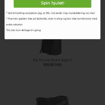
Spin hjulet!
* Ved tilmelding accepterer jeg, at RSL må sende mig markedsføring via mail
* Præmier gælder ikke på fjerbolde, club-in-shop og kan ikke kombineres med
andre rabatter
*Du kan kun deltage én gang
RSL Pro Line Racket Bagx12
699,00 DKK