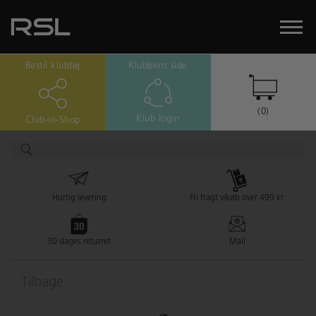
Bestil klubtøj
Klubbens side
(0)
Klub login
Club-in-Shop
Hurtig levering
Fri fragt v/køb over 499 kr.
30 dages returret
Mail
Tilbage