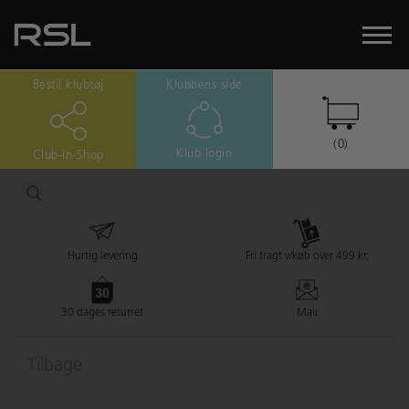
Bestil klubtøj
Klubbens side
(0)
Klub login
Club-in-Shop
Hurtig levering
Fri fragt v/køb over 499 kr.
30 dages returret
Mail
Tilbage