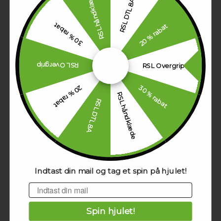
RSL håndklæde
RSL DTL 8A
30 % rabat
20 % rabat
RSL Pro Line Backpack
549,00 DKK
RSL Overgrip
RSL Overgrip
30 % rabat
20 % rabat
RSL håndklæde
RSL DTL 8A
Indtast din mail og tag et spin på hjulet!
RSL Pro Line Racket Bagx12
Email
699,00 DKK
Spin hjulet!