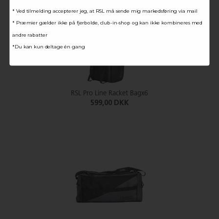
* Ved tilmelding accepterer jeg, at RSL må sende mig markedsføring via mail
* Præmier gælder ikke på fjerbolde, club-in-shop og kan ikke kombineres med
andre rabatter
*Du kan kun deltage én gang
RSL Pro Line Racket Bagx6
599,00 DKK