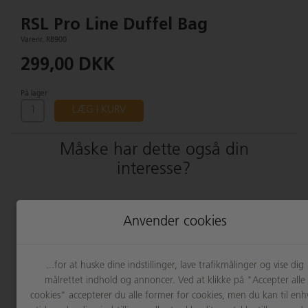
RSL Pro Line Duffel Bag
Varenr. RB900
299,00 DKK
På lager
LÆG I KURV
Måske har dette også din
interesse?
Anvender cookies
...for at huske dine indstillinger, lave trafikmålinger og vise dig
målrettet indhold og annoncer. Ved at klikke på "Accepter alle
cookies" accepterer du alle former for cookies, men du kan til enh