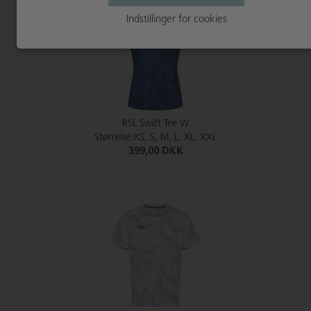
Indstillinger for cookies
RSL Swift Tee W
Størrelse:XS, S, M, L, XL, XXL
399,00 DKK