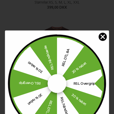
Størrelse:XS, S, M, L, XL, XXL
399,00 DKK
RSL håndklæde
RSL DTL 8A
30 % rabat
20 % rabat
RSL Draco Unisex Tee
Størrelse:6, 8, 10, 12, 14, XS, S, M, L, XL, XXL, XXXL
399,00 DKK
RSL Overgrip
RSL Overgrip
30 % rabat
20 % rabat
RSL håndklæde
RSL DTL 8A