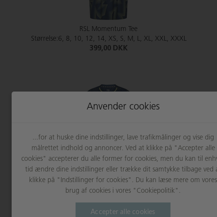
RSL Momentum Tee
Størrelse:6, 8, 10, 12, 14, XS, S, M, L, XL, XXL, XXXL
399,00 DKK
Anvender cookies
...for at huske dine indstillinger, lave trafikmålinger og vise dig
målrettet indhold og annoncer. Ved at klikke på "Accepter alle
cookies" accepterer du alle former for cookies, men du kan til enh
RSL Momentum Tee W
tid ændre dine indstillinger eller trække dit samtykke tilbage ved 
Størrelse:XS, S, M, L, XL, XXL
klikke på "Indstillinger for cookies". Du kan læse mere om vores
399,00 DKK
brug af cookies i vores "Cookiepolitik".
Accepter alle cookies