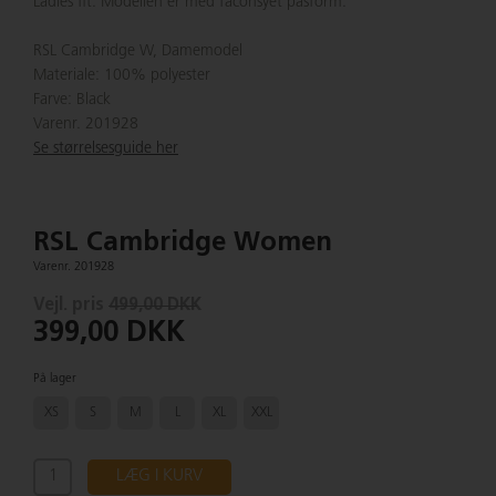
Ladies fit: Modellen er med faconsyet pasform.
RSL Cambridge W, Damemodel
Materiale: 100% polyester
Farve: Black
Varenr. 201928
Se størrelsesguide her
RSL Cambridge Women
Varenr. 201928
Vejl. pris
499,00 DKK
399,00 DKK
På lager
XS
S
M
L
XL
XXL
LÆG I KURV