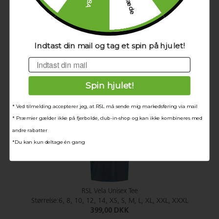
Indtast din mail og tag et spin på hjulet!
RSL Draco Women Tee
Email
Størrelse:XS, S, M, L, XL, XXL
399,00 DKK
Spin hjulet!
* Ved tilmelding accepterer jeg, at RSL må sende mig markedsføring via mail
* Præmier gælder ikke på fjerbolde, club-in-shop og kan ikke kombineres med
andre rabatter
*Du kan kun deltage én gang
RSL Vela Unisex Tee
Størrelse:6, 8, 10, 12, 14, XS, S, M, L, XL, XXL, XXXL
399,00 DKK