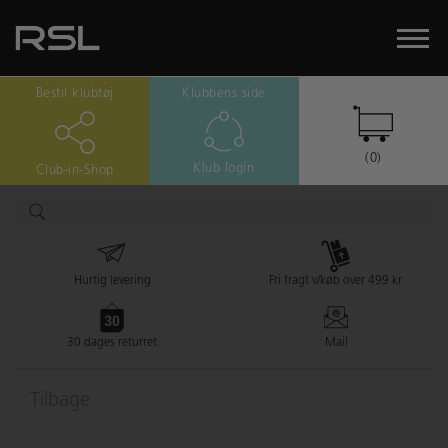
Bestil klubtøj
Klubbens side
(0)
Klub login
Club-in-Shop
Hurtig levering
Fri fragt v/køb over 499 kr.
30 dages returret
Mail
Tilbage