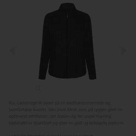
RSL Cambridge W byder på en svedtransporterende og
komfortable kvalitet. Den store Mesh zone på ryggen giver en
optimeret ventilation, der holder dig tør under træning.
Materialet er strækbart og giver en god og behagelig pasform.