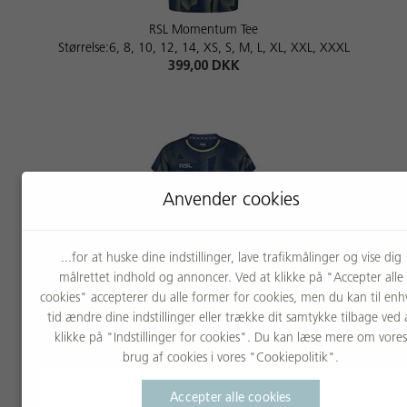
RSL Momentum Tee
Størrelse:6, 8, 10, 12, 14, XS, S, M, L, XL, XXL, XXXL
399,00 DKK
Anvender cookies
...for at huske dine indstillinger, lave trafikmålinger og vise dig
målrettet indhold og annoncer. Ved at klikke på "Accepter alle
RSL Momentum Tee W
cookies" accepterer du alle former for cookies, men du kan til enh
Størrelse:XS, S, M, L, XL, XXL
tid ændre dine indstillinger eller trække dit samtykke tilbage ved 
399,00 DKK
klikke på "Indstillinger for cookies". Du kan læse mere om vores
brug af cookies i vores "Cookiepolitik".
Accepter alle cookies