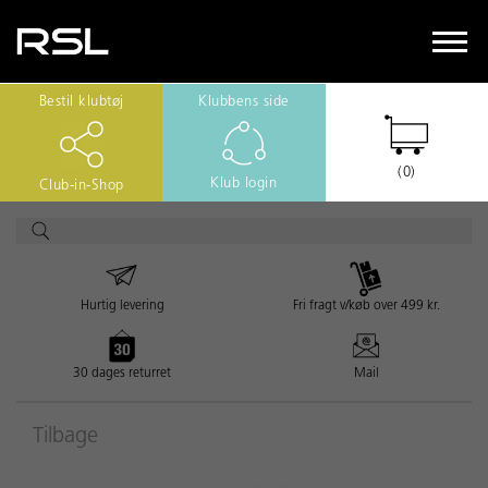
Bestil klubtøj
Klubbens side
(0)
Klub login
Club-in-Shop
Hurtig levering
Fri fragt v/køb over 499 kr.
30 dages returret
Mail
Tilbage