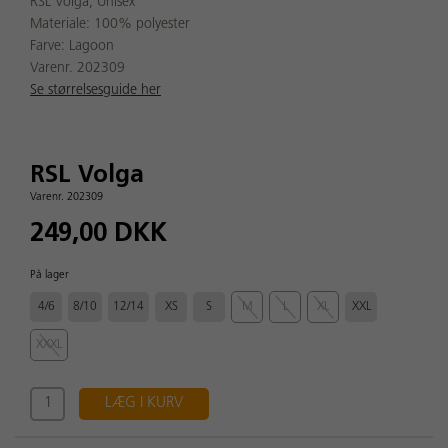
RSL Volga, Unisex
Materiale: 100% polyester
Farve: Lagoon
Varenr. 202309
Se størrelsesguide her
RSL Volga
Varenr. 202309
249,00 DKK
På lager
4/6
8/10
12/14
XS
S
M
L
XL
XXL
XXXL
LÆG I KURV