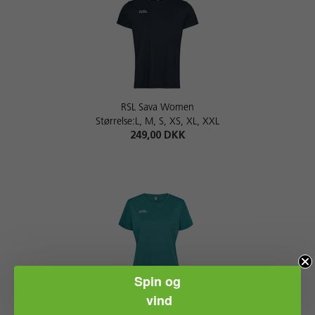
RSL Sava Women
Størrelse:L, M, S, XS, XL, XXL
249,00 DKK
Spin og
vind
RSL Shannon Women