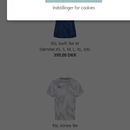
Indstillinger for cookies
RSL Swift Tee W
Størrelse:XS, S, M, L, XL, XXL
399,00 DKK
RSL Vortex Tee