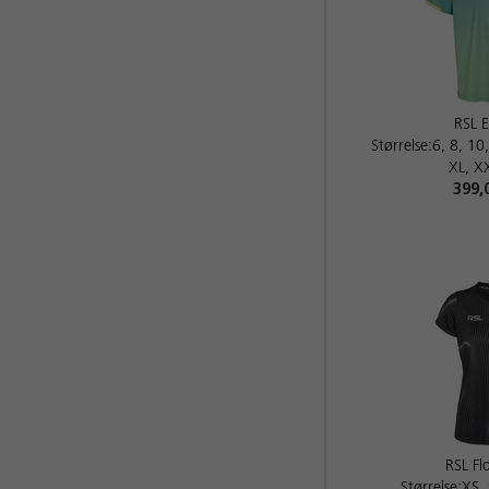
RSL 
Størrelse:6, 8, 10
XL, X
399,
RSL F
Størrelse:XS,