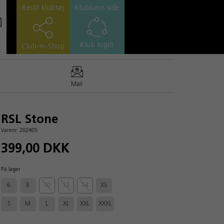
Bestil klubtøj
Klubbens side
Klub login
Club-in-Shop
Mail
RSL Stone
Varenr. 202405
399,00 DKK
På lager
6
8
10
12
14
XS
S
M
L
XL
XXL
XXXL