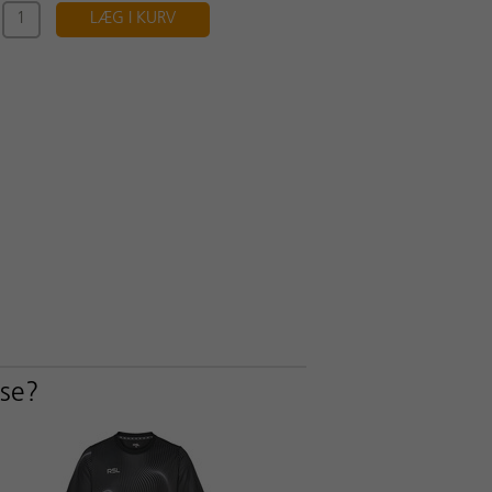
LÆG I KURV
sse?