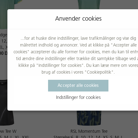
Anvender cookies
Edge Tee
RSL Edge Tee W
...for at huske dine indstillinger, lave trafikmålinger og vise dig
, 12, 14, XS, S, M, L,
Størrelse:XS, S, M, L, XL, XXL
målrettet indhold og annoncer. Ved at klikke på "Accepter alle
XL, XXXL
399,00 DKK
cookies" accepterer du alle former for cookies, men du kan til enh
00 DKK
tid ændre dine indstillinger eller trække dit samtykke tilbage ved 
klikke på "Indstillinger for cookies". Du kan læse mere om vores
brug af cookies i vores "Cookiepolitik".
Accepter alle cookies
Indstillinger for cookies
low Tee W
RSL Momentum Tee
 S, M, L, XL, XXL
Størrelse:6, 8, 10, 12, 14, XS, S, M, L,