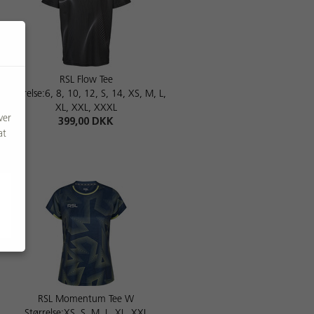
RSL Flow Tee
Størrelse:6, 8, 10, 12, S, 14, XS, M, L,
XL, XXL, XXXL
ver
399,00 DKK
at
RSL Momentum Tee W
Størrelse:XS, S, M, L, XL, XXL