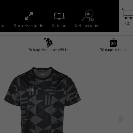
(0)
Ketcherguide
ing
Størrelsesguide
Katalog
Fri fragt v/køb over 499 kr.
30 dages returret