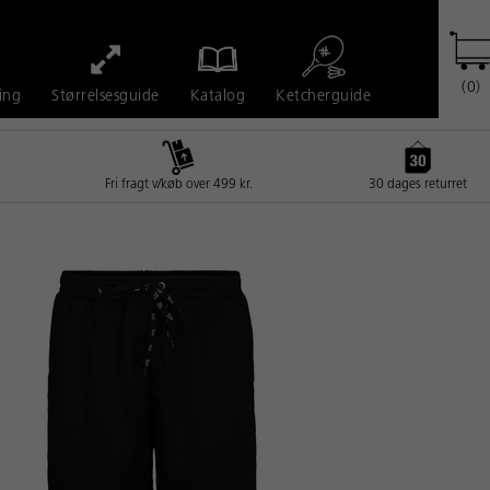
(0)
Ketcherguide
ing
Størrelsesguide
Katalog
Fri fragt v/køb over 499 kr.
30 dages returret