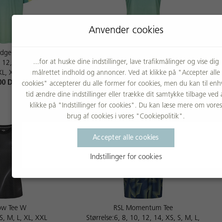
Anvender cookies
Edge Tee
RSL Edge Tee W
...for at huske dine indstillinger, lave trafikmålinger og vise dig
, 12, 14, XS, S, M, L,
Størrelse:XS, S, M, L, XL, XXL
målrettet indhold og annoncer. Ved at klikke på "Accepter alle
XL, XXXL
399,00 DKK
00 DKK
cookies" accepterer du alle former for cookies, men du kan til enh
tid ændre dine indstillinger eller trække dit samtykke tilbage ved 
klikke på "Indstillinger for cookies". Du kan læse mere om vores
brug af cookies i vores "Cookiepolitik".
Accepter alle cookies
Indstillinger for cookies
low Tee W
RSL Momentum Tee
 S, M, L, XL, XXL
Størrelse:6, 8, 10, 12, 14, XS, S, M, L,