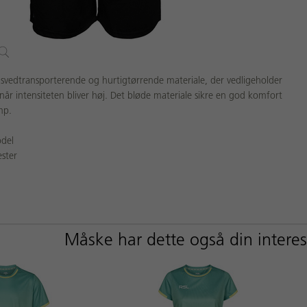
t svedtransporterende og hurtigtørrende materiale, der vedligeholder
år intensiteten bliver høj. Det bløde materiale sikre en god komfort
mp.
odel
ster
Måske har dette også din intere