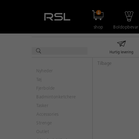
shop
Boldopbevar
Hurtig levering
Tilbage
Nyheder
Tøj
Fjerbolde
Badmintonketchere
Tasker
Accessories
Strenge
Outlet