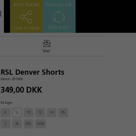
Bestil klubtøj
Klubbens side
Klub login
Club-in-Shop
Mail
RSL Denver Shorts
Varenr. 201806
349,00 DKK
På lager
6
8
10
12
14
XS
S
XL
XXL
XXXL