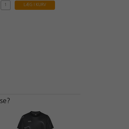
LÆG I KURV
sse?