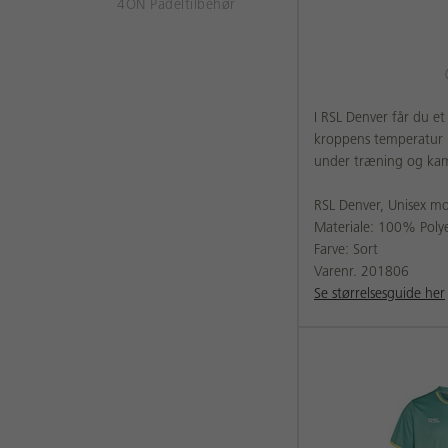
4ON Padeltilbehør
I RSL Denver får du e
kroppens temperatur n
under træning og ka
RSL Denver, Unisex m
Materiale: 100% Polye
Farve: Sort
Varenr. 201806
Se størrelsesguide her