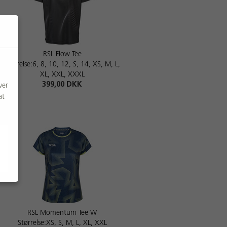
RSL Flow Tee
Størrelse:6, 8, 10, 12, S, 14, XS, M, L,
XL, XXL, XXXL
399,00 DKK
ver
at
RSL Momentum Tee W
Størrelse:XS, S, M, L, XL, XXL