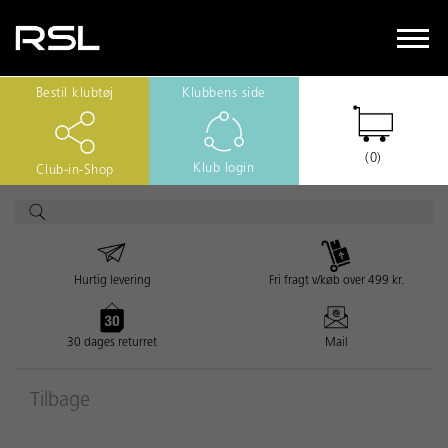
Bestil klubtøj
Klubbens side
(0)
Klub login
Club-in-Shop
Hurtig levering
Fri fragt v/køb over 499 kr.
30 dages returret
Mail
Tilbage