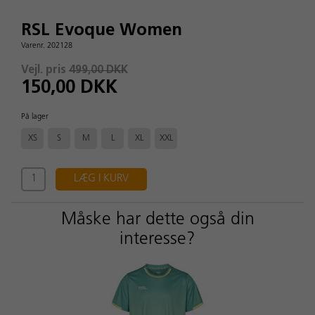
RSL Evoque Women
Varenr. 202128
Vejl. pris
499,00 DKK
150,00 DKK
På lager
XS
S
M
L
XL
XXL
LÆG I KURV
Måske har dette også din
interesse?