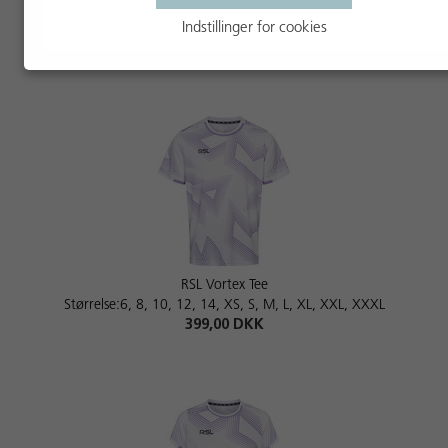
RSL Swift Tee W
Størrelse:XS, S, M, L, XL, XXL
Indstillinger for cookies
399,00 DKK
RSL Vortex Tee
Størrelse:6, 8, 10, 12, 14, XS, S, M, L, XL, XXL, XXXL
399,00 DKK