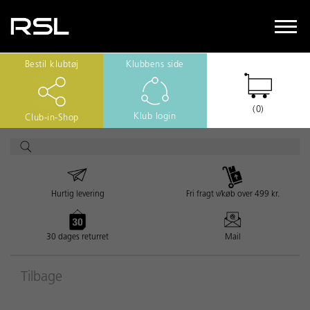
Bestil klubtøj
Klubbens side
(0)
Klub login
Club-in-Shop
Hurtig levering
Fri fragt v/køb over 499 kr.
30 dages returret
Mail
Tilbage