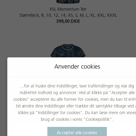
RSL Momentum Tee
Størrelse:6, 8, 10, 12, 14, XS, S, M, L, XL, XXL, XXXL
399,00 DKK
Anvender cookies
...for at huske dine indstillinger, lave trafikmålinger og vise dig
målrettet indhold og annoncer. Ved at klikke på "Accepter alle
RSL Momentum Tee W
cookies" accepterer du alle former for cookies, men du kan til enh
Størrelse:XS, S, M, L, XL, XXL
tid ændre dine indstillinger eller trække dit samtykke tilbage ved 
399,00 DKK
klikke på "Indstillinger for cookies". Du kan læse mere om vores
brug af cookies i vores "Cookiepolitik".
Accepter alle cookies