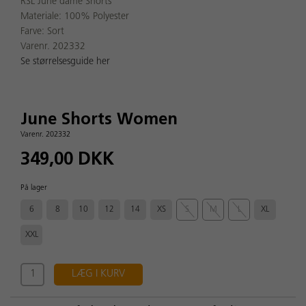
RSL June dame Shorts
Materiale: 100% Polyester
Farve: Sort
Varenr. 202332
Se størrelsesguide her
June Shorts Women
Varenr. 202332
349,00 DKK
På lager
6
8
10
12
14
XS
S
M
L
XL
XXL
LÆG I KURV