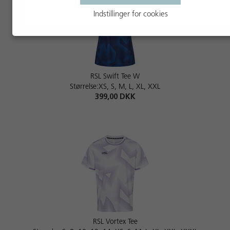
Indstillinger for cookies
RSL Swift Tee W
Størrelse:XS, S, M, L, XL, XXL
399,00 DKK
RSL Vortex Tee