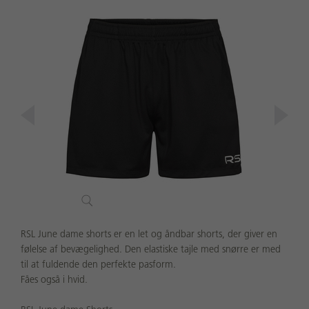
RSL June dame shorts er en let og åndbar shorts, der giver en
følelse af bevægelighed. Den elastiske tajle med snørre er med
til at fuldende den perfekte pasform.
Fåes også i hvid.