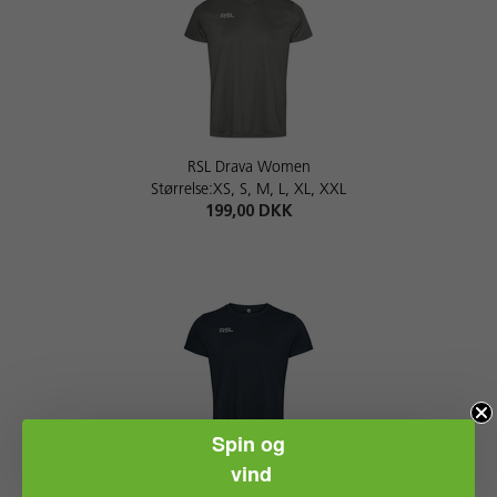
RSL Drava Women
Størrelse:XS, S, M, L, XL, XXL
199,00 DKK
Spin og
vind
RSL Sava Women