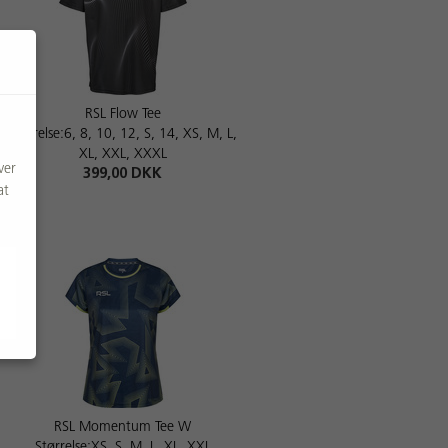
RSL Flow Tee
Størrelse:6, 8, 10, 12, S, 14, XS, M, L,
XL, XXL, XXXL
ver
399,00 DKK
at
RSL Momentum Tee W
Størrelse:XS, S, M, L, XL, XXL