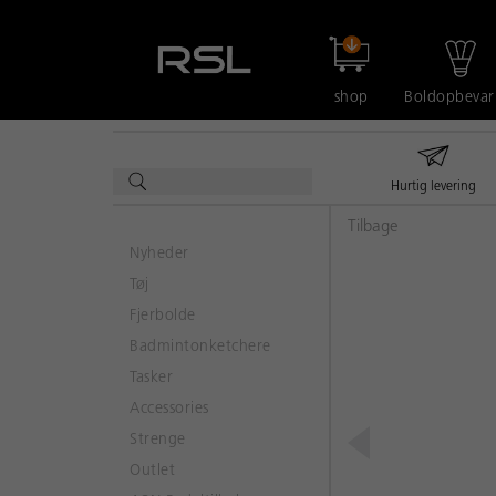
shop
Boldopbevar
Hurtig levering
Tilbage
Nyheder
Tøj
Fjerbolde
Badmintonketchere
Tasker
Accessories
Strenge
Outlet