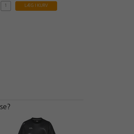
LÆG I KURV
sse?