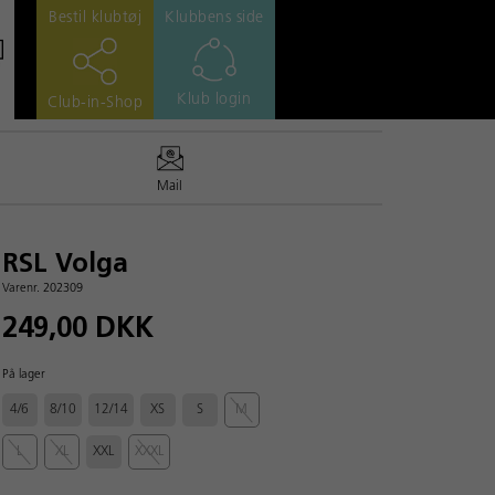
Bestil klubtøj
Klubbens side
Klub login
Club-in-Shop
Mail
RSL Volga
Varenr. 202309
249,00 DKK
På lager
4/6
8/10
12/14
XS
S
M
L
XL
XXL
XXXL