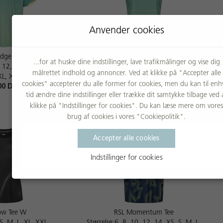
Anvender cookies
Edge Tee
RSL Edge Tee W
...for at huske dine indstillinger, lave trafikmålinger og vise dig
, 12, 14, XS, S, M, L,
Størrelse:XS, S, M, L, XL, XXL
målrettet indhold og annoncer. Ved at klikke på "Accepter alle
XL, XXXL
399,00 DKK
cookies" accepterer du alle former for cookies, men du kan til enh
00 DKK
tid ændre dine indstillinger eller trække dit samtykke tilbage ved 
klikke på "Indstillinger for cookies". Du kan læse mere om vores
brug af cookies i vores "Cookiepolitik".
Accepter alle cookies
Indstillinger for cookies
low Tee W
RSL Momentum Tee
 S, M, L, XL, XXL
Størrelse:6, 8, 10, 12, 14, XS, S, M, L,