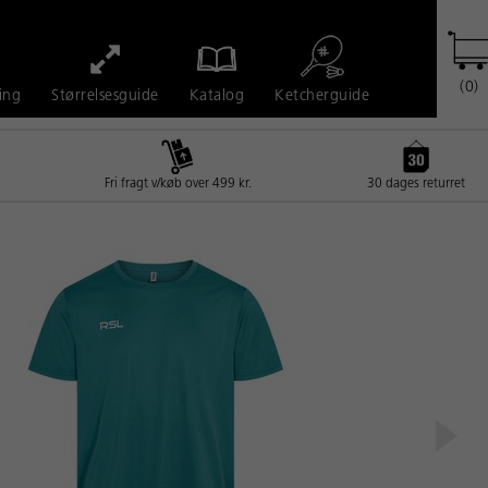
(0)
Ketcherguide
ing
Størrelsesguide
Katalog
Fri fragt v/køb over 499 kr.
30 dages returret