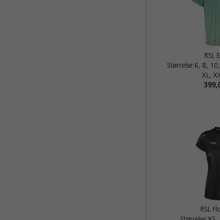
RSL 
Størrelse:6, 8, 10
XL, X
399,
RSL F
Størrelse:XS,